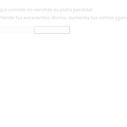
¡La comida no vendida es plata perdida!
Vende tus excedentes diarios, aumenta tus ventas y
gan
Iniciar sesión
Crear cuenta